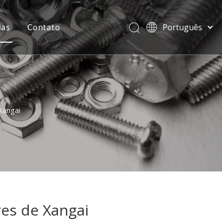
ias
Contato
Português
বাংলা
हिन्दी
Italiano
Deutsch
Español
Xangai
Pусский
Français
العربية
English
res de Xangai