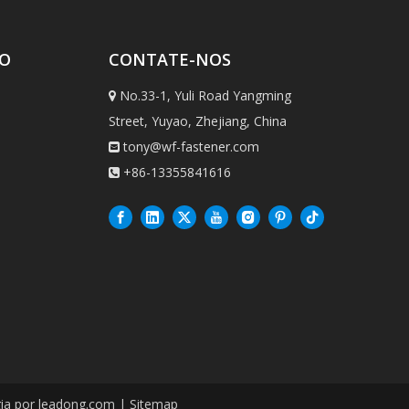
TO
CONTATE-NOS
No.33-1, Yuli Road Yangming

Street, Yuyao, Zhejiang, China
tony@wf-fastener.com

+86-13355841616

gia por
leadong.com
|
Sitemap