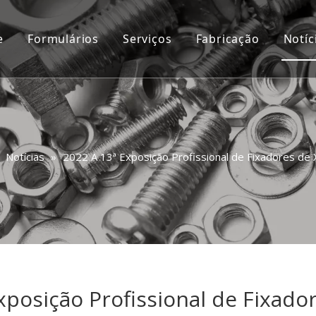
e
Formulários
Serviços
Fabricação
Notíc
Personalizado
Vídeo
Consulta
Perguntas frequentes
»
Notícias
»
2022 A 13ª Exposição Profissional de Fixadores de 
r
xposição Profissional de Fixado