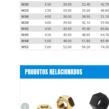
M30
3.50
30.00
32.40
42.70
M33
3.50
33.00
35.60
46.60
M36
4.00
36.00
38.90
51.10
M39
4.00
39.00
42.10
55.90
M42
4.50
42.00
45.40
60.60
M45
4.50
45.00
48.60
64.70
M48
5.00
48.00
51.80
69.40
M52
5.00
52.00
56.20
74.20
PRODUTOS RELACIONADOS