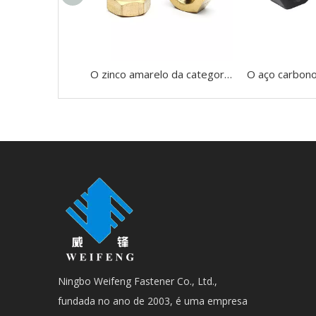
O zinco amarelo da categoria 8 terminado encanta o RUÍDO grosso 934 da linha de Nuts UNC
Ningbo Weifeng Fastener Co., Ltd.,
fundada no ano de 2003, é uma empresa