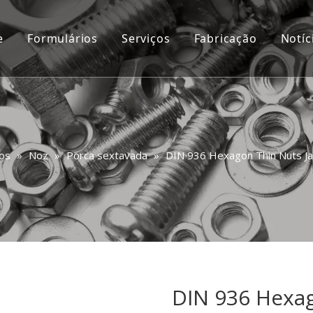
e
Formulários
Serviços
Fabricação
Notíc
Personalizado
Vídeo
Consulta
Perguntas frequentes
os
»
Noz
»
Porca sextavada
»
DIN 936 Hexagon Thin Nuts J
r
DIN 936 Hexa