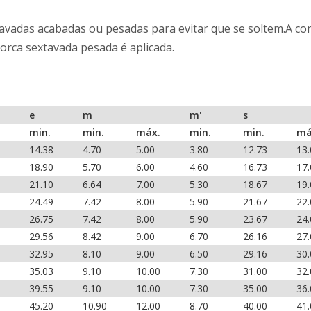
avadas acabadas ou pesadas para evitar que se soltem.A con
orca sextavada pesada é aplicada.
e
m
m'
s
min.
min.
máx.
min.
min.
má
14.38
4.70
5.00
3.80
12.73
13.
18.90
5.70
6.00
4.60
16.73
17.
21.10
6.64
7.00
5.30
18.67
19.
24.49
7.42
8.00
5.90
21.67
22.
26.75
7.42
8.00
5.90
23.67
24.
29.56
8.42
9.00
6.70
26.16
27.
32.95
8.10
9.00
6.50
29.16
30.
35.03
9.10
10.00
7.30
31.00
32.
39.55
9.10
10.00
7.30
35.00
36.
45.20
10.90
12.00
8.70
40.00
41.