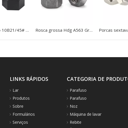
O aço carbono 10B21/45# grau 8 DIN934 encanta a porca preta
Rosca grossa Hdg A563 Grau A Porca sextavada pesada de aço de baixo carbono galvanizado por imersão a quente Fabricante chinês
LINKS RÁPIDOS
CATEGORIA DE PRODU
Lar
Parafuso
Produtos
Parafuso
Sobre
Noz
Formulários
Máquina de lavar
Serviços
Rebite