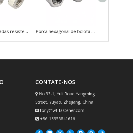
Porcas sextavadas resistentes por atacado da China Porca sextavada de aço inoxidável DIN 934
Porca hexagonal de bolota 304, aço inoxidável, tampa semicírculo hexagonal, porcas de cobertura, porcas de cúpula
TO
CONTATE-NOS
No.33-1, Yuli Road Yangming

Street, Yuyao, Zhejiang, China
tony@wf-fastener.com

+86-13355841616
