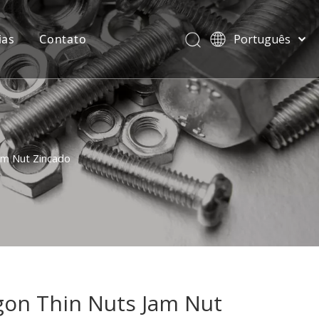
ias
Contato
Português
বাংলা
हिन्दी
Italiano
Deutsch
Español
am Nut Zincado
Pусский
Français
العربية
English
gon Thin Nuts Jam Nut