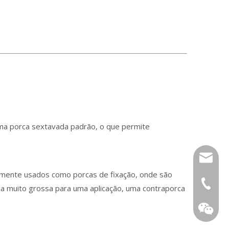
uma porca sextavada padrão, o que permite
tony@wf
nte usados ​​​​como porcas de fixação, onde são
+86-13
a muito grossa para uma aplicação, uma contraporca