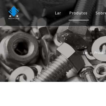
Lar
Produtos
Sobr
Parafuso
Parafuso
Noz
Lar
»
Produt
Máquina de lava
Rebite
Âncora
Unha
Rigging