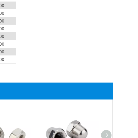
00
00
00
00
00
00
00
00