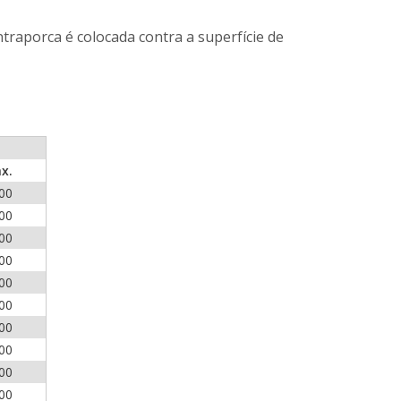
traporca é colocada contra a superfície de
WeChat
x.
00
00
00
00
00
00
00
00
00
00