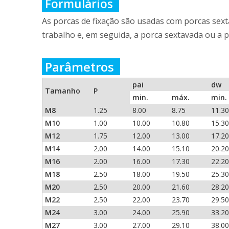
Formulários
As porcas de fixação são usadas com porcas sext
trabalho e, em seguida, a porca sextavada ou a p
Parâmetros
pai
dw
Tamanho
P
min.
máx.
min.
M8
1.25
8.00
8.75
11.30
M10
1.00
10.00
10.80
15.30
M12
1.75
12.00
13.00
17.20
M14
2.00
14.00
15.10
20.20
M16
2.00
16.00
17.30
22.20
M18
2.50
18.00
19.50
25.30
M20
2.50
20.00
21.60
28.20
M22
2.50
22.00
23.70
29.50
M24
3.00
24.00
25.90
33.20
M27
3.00
27.00
29.10
38.00