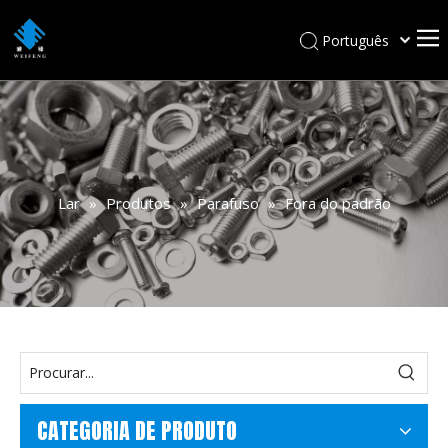
Português
বাংলা
हिन्दी
Italiano
Deutsch
Español
Lar
»
Produtos
»
Parafuso
»
Fora do padrão
Pусский
Français
العربية
English
CATEGORIA DE PRODUTO