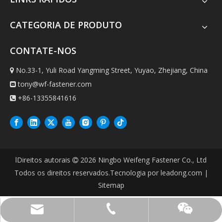
CATEGORIA DE PRODUTO
CONTATE-NOS
No.33-1, Yuli Road Yangming Street, Yuyao, Zhejiang, China

tony@wf-fastener.com

+86-13355841616

lDireitos autorais
2026
Ningbo Weifeng Fastener Co., Ltd

Todos os direitos reservados.Tecnologia por
leadong.com
|
Sitemap
tony@wf-fastener.com
+86-13355841616
WeChat